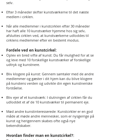
selv.
Efter 3 måneder skifter kunstværkerne til det næste
medlem i cirklen.
Når alle medlemmer i kunstcirklen efter 30 måneder
har haft alle 10 kunstværker hjemme hos sig selv,
afsluttes cirklen ved, at kunstværkerne udloddes til
cirklens medlemmer efter en bestemt modus.
Fordele ved en kunstcirkel:
Oplev en bred vifte af kunst: Du får mulighed for at se
og leve med 10 forskellige kunstværker af forskellige
udtryk og kunstnere.
Bliv klogere på kunst: Gennem samtaler med de andre
medlemmer og gæster i dit hjem kan du blive klogere
på kunstens verden og udvikle din egen kunstneriske
forståelse.
Bliv ejer af et kunstværk: I slutningen af ​​cirklen får du
udloddet et af de 10 kunstværker til permanent eje.
Mød andre kunstinteresserede: Kunstcirkler er en god
måde at møde andre mennesker, som er nysgerrige på
kunst og herigennem skabes ofte også nye
bekendtskaber.
Hvordan finder man en kunstcirkel?: