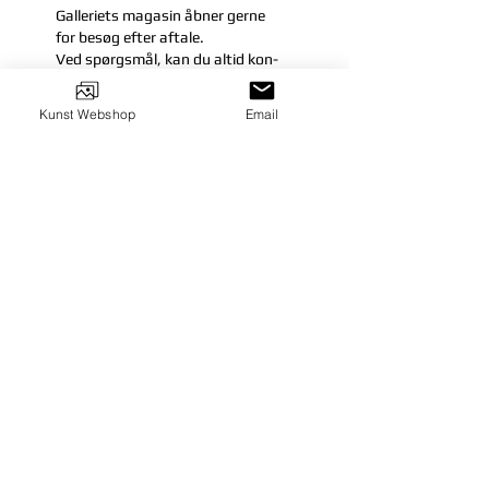
Galleriets magasin åbner gerne
for besøg efter aftale.
Ved spørgsmål, kan du
altid kon-
takte
os på
mail@gallerinexus.dk
eller
på telefon
+45 23 27 25 12
Kunst Webshop
Email
KONTAKT
Galleri Nexus
Vænget 25
DK-6360 Tinglev
mail@gallerinexus.dk
Tel:
+45 23 27 25 12
FØLG OS