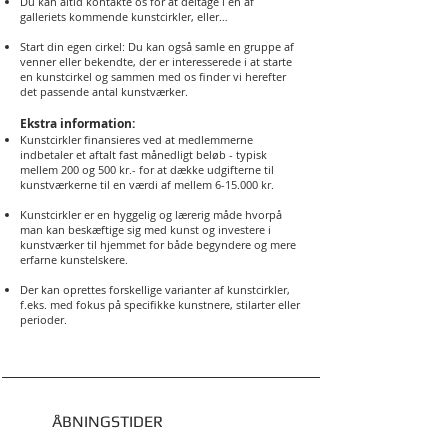
Du kan altid kontakte os for at deltage i en af
galleriets kommende kunstcirkler, eller…
Start din egen cirkel: Du kan også samle en gruppe af
venner eller bekendte, der er interesserede i at starte
en kunstcirkel og sammen med os finder vi herefter
det passende antal kunstværker.
Ekstra information:
Kunstcirkler finansieres ved at medlemmerne
indbetaler et aftalt fast månedligt beløb - typisk
mellem 200 og 500 kr.- for at dække udgifterne til
kunstværkerne til en værdi af mellem 6-15.000 kr.
Kunstcirkler er en hyggelig og lærerig måde hvorpå
man kan beskæftige sig med kunst og investere i
kunstværker til hjemmet for både begyndere og mere
erfarne kunstelskere.
Der kan oprettes forskellige varianter af kunstcirkler,
f.eks. med fokus på specifikke kunstnere, stilarter eller
perioder.
ÅBNINGSTIDER