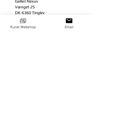
Galleri Nexus
Vænget 25
DK-6360 Tinglev
mail@gallerinexus.dk
Tel:
+45 23 27 25 12
Kunst Webshop
Email
FØLG OS
© 2024
Galleri Nexus