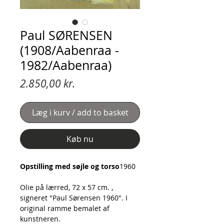
Paul SØRENSEN
(1908/Aabenraa -
1982/Aabenraa)
Pris
2.850,00 kr.
Læg i kurv / add to basket
Køb nu
Opstilling med søjle og torso
1960
Olie på lærred, 72 x 57 cm. ,
signeret "Paul Sørensen 1960". I
original ramme bemalet af
kunstneren.