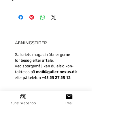
ÅBNINGSTIDER
Galleriets magasin åbner gerne
for besøg efter aftale.
Ved spørgsmål, kan du
altid kon-
takte
os på
mail@gallerinexus.dk
eller
på telefon
+45 23 27 25 12
KONTAKT
Kunst Webshop
Email
Galleri Nexus
Vænget 25
DK-6360 Tinglev
mail@gallerinexus.dk