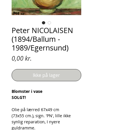
Peter NICOLAISEN
(1894/Ballum -
1989/Egernsund)
Pris
0,00 kr.
Ikke på lager
Blomster i vase
SOLGT!
Olie på lærred 67x49 cm
(73x55 cm.), sign. 'PN', lille ikke
synlig reparation, I nyere
guldramme.