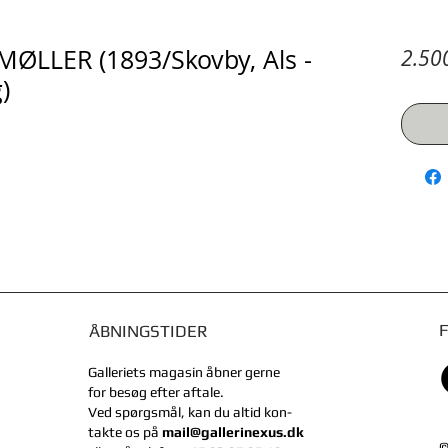
LLER (1893/Skovby, Als -
2.500
)
ÅBNINGSTIDER
Galleriets magasin åbner gerne
for besøg efter aftale.
Ved spørgsmål, kan du
altid kon-
takte
os på
mail@gallerinexus.dk
©