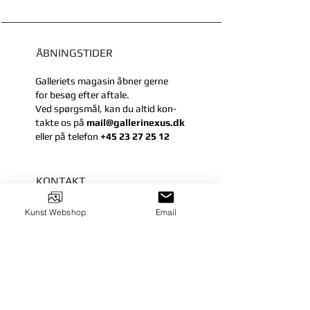
ÅBNINGSTIDER
Galleriets magasin åbner gerne
for besøg efter aftale.
Ved spørgsmål, kan du
altid kon-
takte
os på
mail@gallerinexus.dk
eller
på telefon
+45 23 27 25 12
KONTAKT
Galleri Nexus
Kunst Webshop
Email
Vænget 25
DK-6360 Tinglev
mail@gallerinexus.dk
Tel:
+45 23 27 25 12