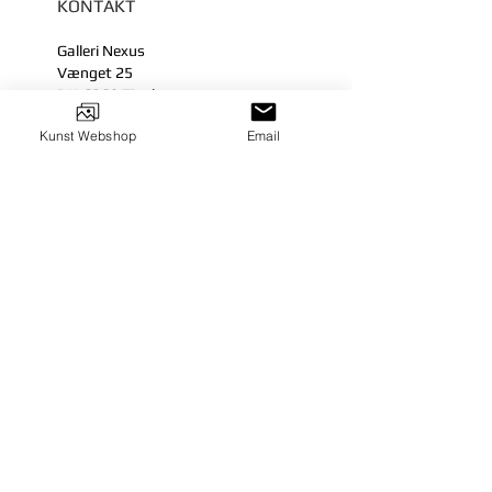
KONTAKT
Galleri Nexus
Vænget 25
DK-6360 Tinglev
mail@gallerinexus.dk
Kunst Webshop
Email
Tel:
+45 23 27 25 12
FØLG OS
© 2024
Galleri Nexus